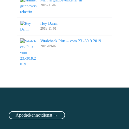
Männergrippeversteher/in
2019-11-07
Hey Darm,
2019-11-01
Vitalcheck Plus – vom 23.-30.9.2019
2019-09-07
Apothekennotdienst →