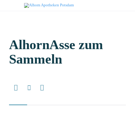
AlhornAsse zum
Sammeln


