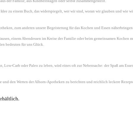
 aus der Familie, aus Kindheitstagen oder selbst zusammengestellt.
Idee zu einem Buch, das widerspiegelt, wer wir sind, woran wir glauben und wie wi
theken, zum anderen unsere Begeisterung für das Kochen und Essen näherbringen
Pausen, einem Abendessen im Kreise der Familie oder beim gemeinsamen Kochen m
en bedeuten für uns Glück.
gan, Low-Carb oder Paleo zu leben, wird eines oft zur Nebensache: der Spaß am Esse
hte und den Werten der Alhorn-Apotheken zu berichten und reichlich leckere Rezepte
hältlich.