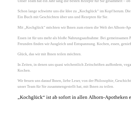
Unser Team hat ein Jahr lang die besten Rezepte für Sie gesammelt – ob
Schon lange schwirrte uns die Idee zu „Kochglück“ im Kopf herum. Die 
Ein Buch mit Geschichten über uns und Rezepten für Sie.
Mit „Kochglück“ möchten wir Ihnen zum einen die Welt der Alhorn-Apo
Essen ist für uns mehr als bloße Nahrungsaufnahme. Bei gemeinsamen 
Freunden finden wir Ausgleich und Entspannung. Kochen, essen, genieß
Glück, das wir mit Ihnen teilen möchten.
In Zeiten, in denen uns quasi wöchentlich Zeitschriften auffordern, ve
Kochen.
Wir freuen uns darauf Ihnen, liebe Leser, von der Philosophie, Geschic
unser Team für Sie zusammengestellt hat, mit Ihnen zu teilen.
„Kochglück“ ist ab sofort in allen
Alhorn-Apotheken er