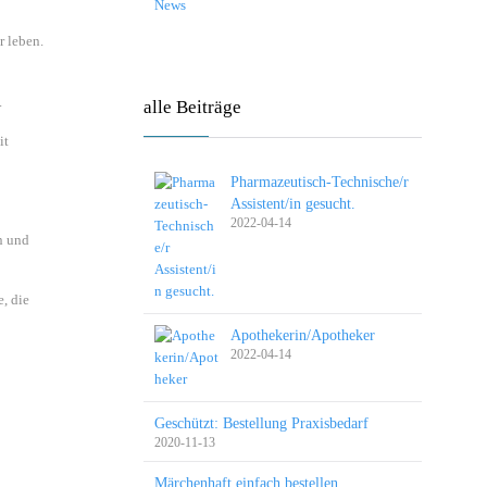
News
r leben.
.
alle Beiträge
it
Pharmazeutisch-Technische/r
Assistent/in gesucht.
2022-04-14
n und
, die
Apothekerin/Apotheker
2022-04-14
Geschützt: Bestellung Praxisbedarf
2020-11-13
Märchenhaft einfach bestellen