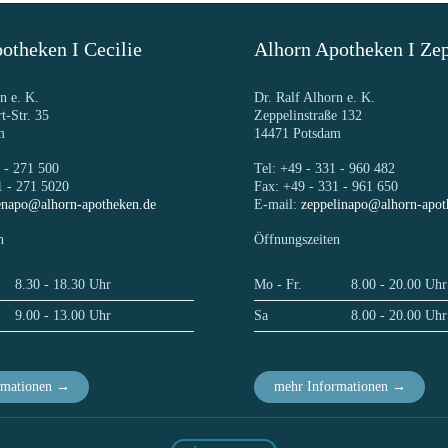
otheken I Cecilie
Alhorn Apotheken I Zep
n e. K.
Dr. Ralf Alhorn e. K.
t-Str. 35
Zeppelinstraße 132
m
14471 Potsdam
1 - 271 500
Tel: +49 - 331 - 960 482
1 - 271 5020
Fax: +49 - 331 - 961 650
ienapo@alhorn-apotheken.de
E-mail:
zeppelinapo@alhorn-apot
n
Öffnungszeiten
8.30 - 18.30 Uhr
Mo - Fr.
8.00 - 20.00 Uhr
9.00 - 13.00 Uhr
Sa
8.00 - 20.00 Uhr
rmationen →
mehr Informationen →