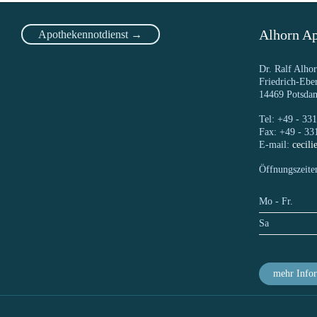
Alhorn Ap
Apothekennotdienst →
Dr. Ralf Alhor
Friedrich-Eber
14469 Potsda
Tel: +49 - 33
Fax: +49 - 33
E-mail:
cecil
Öffnungszeite
Mo - Fr.
Sa
mehr Info